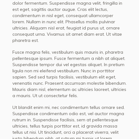
dolor fermentum. Suspendisse magna velit, fringilla in
est eget, sagittis auctor augue. Cras elit lectus,
condimentum in nisl eget, consequat ullamcorper
lorem. Nullam in nunc elit. Phasellus mollis pulvinar
ultricies. Aliquam nisl erat, feugiat id purus ut, ornare
consequat urna. Vivamus sit amet diam erat. Ut vitae
pharetra est.
Fusce magna felis, vestibulum quis mauris in, pharetra
pellentesque ipsum. Fusce fermentum a nibh at aliquet.
Suspendisse tempor dui vel egestas aliquet. In pretium
ligula non mi eleifend vestibulum. Nunc in porttitor
sapien. Sed sed turpis facilisis, vestibulum elit eget,
venenatis nunc. Praesent accumsan molestie bibendum.
Mauris diam nisl, elementum ac ultricies laoreet, ultricies
a mauris. Ut ut consectetur felis.
Ut blandit enim mi, nec condimentum tellus ornare sed.
Suspendisse condimentum odio est, vel auctor magna
rutrum in. Suspendisse facilisis, sem at pellentesque
ultricies, tellus turpis porttitor est, id gravida massa
tellus ut nisi. Ut tincidunt, orci a placerat viverra, velit
justo bibendum nibh, at rutrum mi turpis ut lorem.