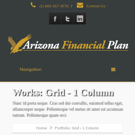
(1) 602-617-9731
/
Contact Us
Navigation
Works:
Grid - 1 Column
Nunc id porta neque. Cras sed dui convallis, euismod tellus eget,
ullamcorper neque. Pellentesque vel metus sit amet est accumsan
rutrum. Pellentesque quam orci.
Home
Portfolio: Grid – 1 Column