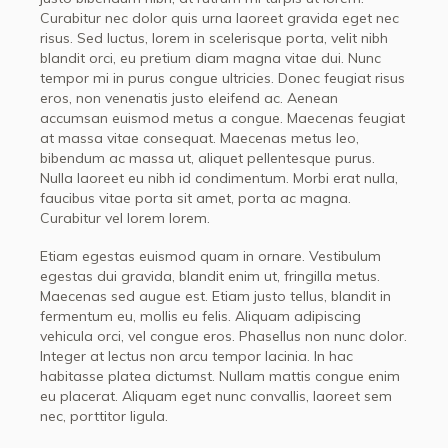
Curabitur nec dolor quis urna laoreet gravida eget nec
risus. Sed luctus, lorem in scelerisque porta, velit nibh
blandit orci, eu pretium diam magna vitae dui. Nunc
tempor mi in purus congue ultricies. Donec feugiat risus
eros, non venenatis justo eleifend ac. Aenean
accumsan euismod metus a congue. Maecenas feugiat
at massa vitae consequat. Maecenas metus leo,
bibendum ac massa ut, aliquet pellentesque purus.
Nulla laoreet eu nibh id condimentum. Morbi erat nulla,
faucibus vitae porta sit amet, porta ac magna.
Curabitur vel lorem lorem.
Etiam egestas euismod quam in ornare. Vestibulum
egestas dui gravida, blandit enim ut, fringilla metus.
Maecenas sed augue est. Etiam justo tellus, blandit in
fermentum eu, mollis eu felis. Aliquam adipiscing
vehicula orci, vel congue eros. Phasellus non nunc dolor.
Integer at lectus non arcu tempor lacinia. In hac
habitasse platea dictumst. Nullam mattis congue enim
eu placerat. Aliquam eget nunc convallis, laoreet sem
nec, porttitor ligula.